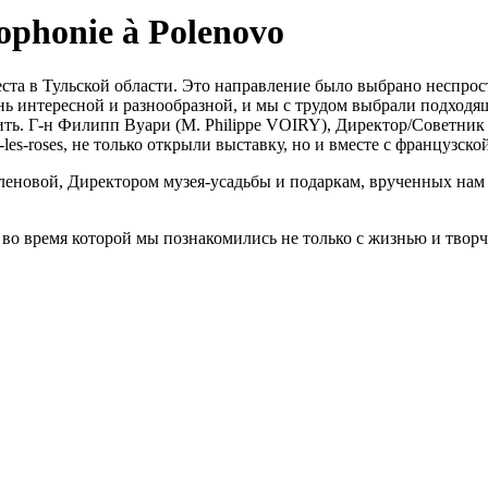
cophonie à Polenovo
та в Тульской области. Это направление было выбрано неспрост
ь интересной и разнообразной, и мы с трудом выбрали подходящ
ь. Г-н Филипп Вуари (M. Philippe VOIRY), Директор/Советник 
les-roses, не только открыли выставку, но и вместе с французс
еновой, Директором музея-усадьбы и подаркам, врученных нам в
во время которой мы познакомились не только с жизнью и творч